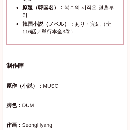
原題（韓国名）：
복수의 시작은 결혼부
터
韓国小説（ノベル）：
あり・完結（全
116話／単行本全3巻）
制作陣
原作（小説）：
MUSO
脚色：
DUM
作画：
SeongHyang