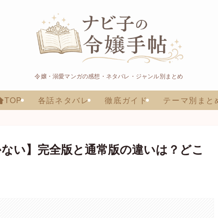
令嬢・溺愛マンガの感想・ネタバレ・ジャンル別まとめ
TOP
各話ネタバレ
徹底ガイド
テーマ別まと
かない】完全版と通常版の違いは？どこ
。