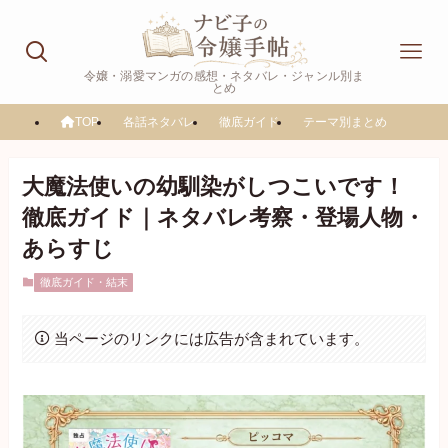
令嬢・溺愛マンガの感想・ネタバレ・ジャンル別ま
とめ
TOP
各話ネタバレ
徹底ガイド
テーマ別まとめ
大魔法使いの幼馴染がしつこいです！
徹底ガイド｜ネタバレ考察・登場人物・
あらすじ
徹底ガイド・結末
当ページのリンクには広告が含まれています。