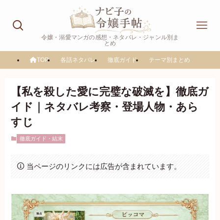
令嬢・溺愛マンガの感想・ネタバレ・ジャンル別ま
とめ
TOP
各話ネタバレ
徹底ガイド
テーマ別まとめ
【私を殺した愛に完璧な破滅を】徹底ガ
イド｜ネタバレ考察・登場人物・あら
すじ
徹底ガイド・結末
当ページのリンクには広告が含まれています。