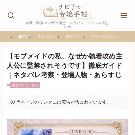
令嬢・溺愛マンガの感想・ネタバレ・ジャンル別ま
とめ
TOP
各話ネタバレ
徹底ガイド
テーマ別まとめ
【モブメイドの私、なぜか執着攻め主
人公に監禁されそうです】徹底ガイド
｜ネタバレ考察・登場人物・あらすじ
徹底ガイド・結末
当ページのリンクには広告が含まれています。