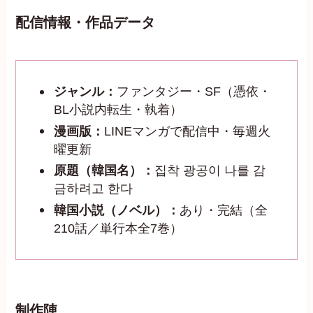
配信情報・作品データ
ジャンル：
ファンタジー・SF（憑依・
BL小説内転生・執着）
漫画版：
LINEマンガで配信中・毎週火
曜更新
原題（韓国名）：
집착 광공이 나를 감
금하려고 한다
韓国小説（ノベル）：
あり・完結（全
210話／単行本全7巻）
制作陣