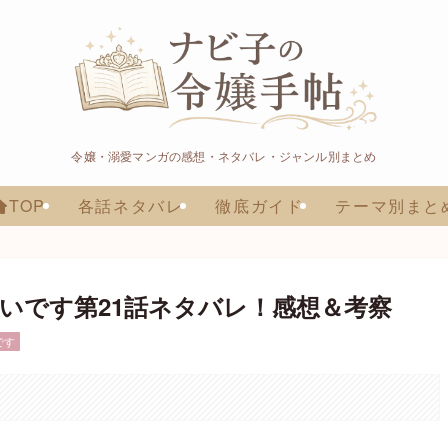
令嬢・溺愛マンガの感想・ネタバレ・ジャンル別まとめ
TOP
各話ネタバレ
徹底ガイド
テーマ別まと
いです第21話ネタバレ！感想＆考察
です
。