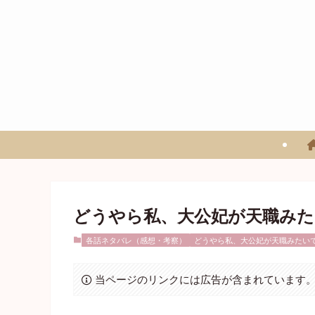
どうやら私、大公妃が天職みた
各話ネタバレ（感想・考察）
どうやら私、大公妃が天職みたい
当ページのリンクには広告が含まれています