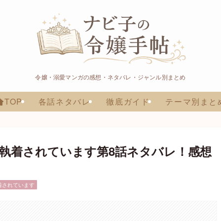
令嬢・溺愛マンガの感想・ネタバレ・ジャンル別まとめ
TOP
各話ネタバレ
徹底ガイド
テーマ別まと
執着されています第8話ネタバレ！感想
着されています
。